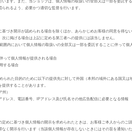
行います。また、当ショップは、個人情報の取扱いの全部又は一部を委託す
図られるよう、必要かつ適切な監督を行います。
に基づき開示が認められる場合を除くほか、あらかじめお客様の同意を得な
、次に掲げる場合は上記に定める第三者への提供には該当しません。
な範囲内において個人情報の取扱いの全部又は一部を委託することに伴って個
に伴って個人情報が提供される場合
用する場合
)に定められた目的のために以下の提供先に対して外国（本邦の域外にある国又は
を提供することがあります。
ニア州）
アドレス、電話番号、IPアドレス及び氏名その他広告配信に必要となる情報
の定めに基づき個人情報の開示を求められたときは、お客様ご本人からのご
滞なく開示を行います（当該個人情報が存在しないときにはその旨を通知い