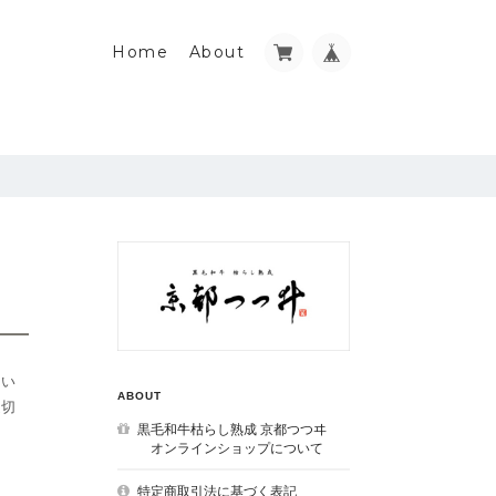
Home
About
。
とい
ABOUT
適切
黒毛和牛枯らし熟成 京都つつヰ
オンラインショップについて
特定商取引法に基づく表記